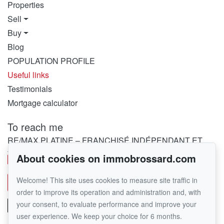
Properties
Sell
Buy
Blog
POPULATION PROFILE
Useful links
Testimonials
Mortgage calculator
To reach me
RE/MAX PLATINE – FRANCHISÉ INDÉPENDANT ET
AUTONOME DE RE/MAX QUÉBEC
About cookies on immobrossard.com
450 282-1030
Welcome! This site uses cookies to measure site traffic in
Send me an email
order to improve its operation and administration and, with
your consent, to evaluate performance and improve your
user experience. We keep your choice for 6 months.