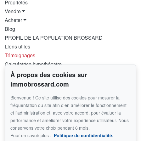
Propriétés
Vendre
Acheter
Blog
PROFIL DE LA POPULATION BROSSARD
Liens utiles
Témoignages
Calculatrice hypothécaire
À propos des cookies sur
Pour me joindre
immobrossard.com
RE/MAX PLATINE – FRANCHISÉ INDÉPENDANT ET
AUTONOME DE RE/MAX QUÉBEC
Bienvenue ! Ce site utilise des cookies pour mesurer la
450 282-1030
fréquentation du site afin d'en améliorer le fonctionnement
et l'administration et, avec votre accord, pour évaluer la
Écrivez-moi un courriel
performance et améliorer votre expérience utilisateur. Nous
conservons votre choix pendant 6 mois.
Pour en savoir plus :
Politique de confidentialité.