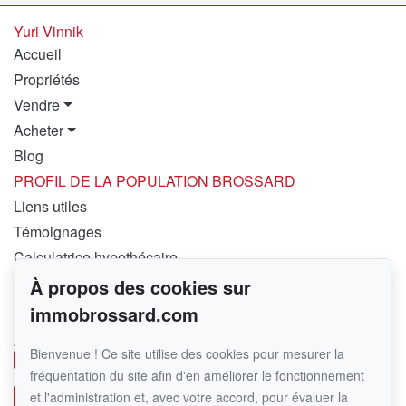
Yuri Vinnik
Accueil
Propriétés
Vendre
Acheter
Blog
PROFIL DE LA POPULATION BROSSARD
Liens utiles
Témoignages
Calculatrice hypothécaire
À propos des cookies sur
Pour me joindre
immobrossard.com
RE/MAX PLATINE – FRANCHISÉ INDÉPENDANT ET
AUTONOME DE RE/MAX QUÉBEC
Bienvenue ! Ce site utilise des cookies pour mesurer la
450 282-1030
fréquentation du site afin d'en améliorer le fonctionnement
et l'administration et, avec votre accord, pour évaluer la
Écrivez-moi un courriel