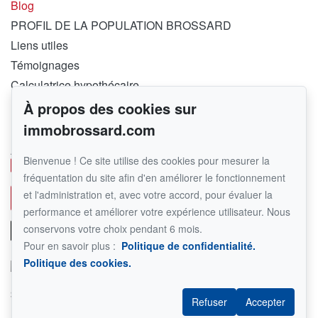
Blog
PROFIL DE LA POPULATION BROSSARD
Liens utiles
Témoignages
Calculatrice hypothécaire
À propos des cookies sur
Pour me joindre
immobrossard.com
RE/MAX PLATINE – FRANCHISÉ INDÉPENDANT ET
AUTONOME DE RE/MAX QUÉBEC
Bienvenue ! Ce site utilise des cookies pour mesurer la
450 282-1030
fréquentation du site afin d'en améliorer le fonctionnement
et l'administration et, avec votre accord, pour évaluer la
Écrivez-moi un courriel
performance et améliorer votre expérience utilisateur. Nous
conservons votre choix pendant 6 mois.
Pour en savoir plus :
Politique de confidentialité.
Politique des cookies.
Suivez-moi sur Facebook !
Refuser
Accepter